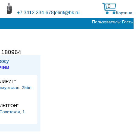
0
+7 3412 234-678
|
elirit@bk.ru
Корзина
Пользователь: Гость
:
180964
росу
ичии
ЭЛИРИТ"
Удмуртская, 255в
и
ЭЛЬТРОН"
.Советская, 1
и