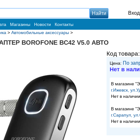
Вход
ата
Магазины
Новости
Контакты
ика
>
Автомобильные аксессуары
>
АПТЕР BOROFONE BC42 V5.0 АВТО
Код товара
По зап
Цена:
Нет в нал
В магазине "
г.Ижевск, ул.
Нет в наличи
В магазине "
г.Сарапул, ул
Нет в наличи