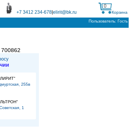
0
+7 3412 234-678
|
elirit@bk.ru
Корзина
Пользователь: Гость
:
700862
росу
ичии
ЭЛИРИТ"
Удмуртская, 255в
и
ЭЛЬТРОН"
.Советская, 1
и