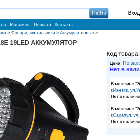
Вход
ата
Магазины
Новости
Контакты
ика
>
Фонари, светильники
>
Аккумуляторные
>
18E 19LED АККУМУЛЯТОР
Код товара
По зап
Цена:
Нет в нал
В магазине "
г.Ижевск, ул.
Нет в наличи
В магазине "
г.Сарапул, ул
Нет в наличи