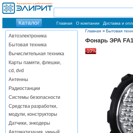
Главная
О компании
Доставка и опл
Главная
>
Бытовая техн
Автоэлектроника
Фонарь ЭРА FA
Бытовая техника
-10%
Вычислительная техника
Карты памяти, флешки,
cd, dvd
Антенны
Радиостанции
Системы безопасности
Средства разработки,
модули, конструкторы
Датчики, энкодеры
Автоматизация, умный