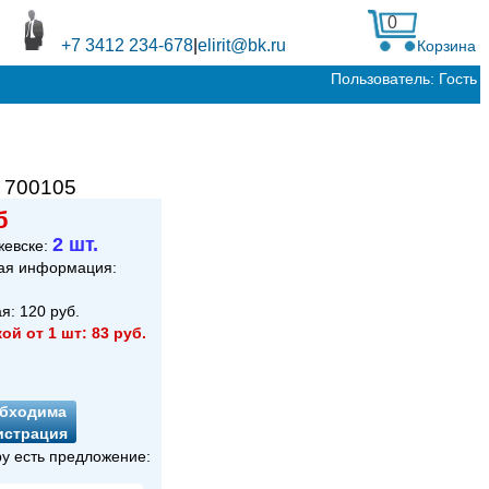
0
+7 3412 234-678
|
elirit@bk.ru
Корзина
Пользователь: Гость
:
700105
б
2 шт.
жевске:
ая информация:
ая:
120
руб.
кой от 1 шт:
83
руб.
бходима
истрация
ру есть предложение: