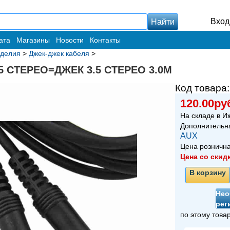
Вход
ата
Магазины
Новости
Контакты
зделия
>
Джек-джек кабеля
>
.5 СТЕРЕО=ДЖЕК 3.5 СТЕРЕО 3.0M
Код товара
120.00ру
На складе в И
Дополнительн
AUX
Цена розничн
Цена со скид
В корзину
Нео
рег
по этому това