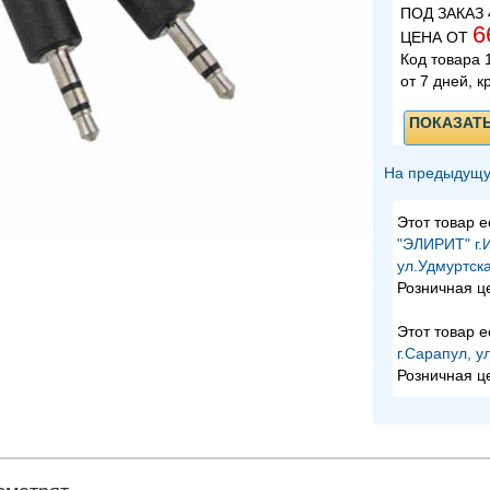
ПОД ЗАКАЗ 4
6
ЦЕНА ОТ
Код товара 
от 7 дней, к
ПОКАЗАТ
На предыдущу
Этот товар е
"ЭЛИРИТ" г.
ул.Удмуртска
Розничная ц
Этот товар е
г.Сарапул, у
Розничная ц