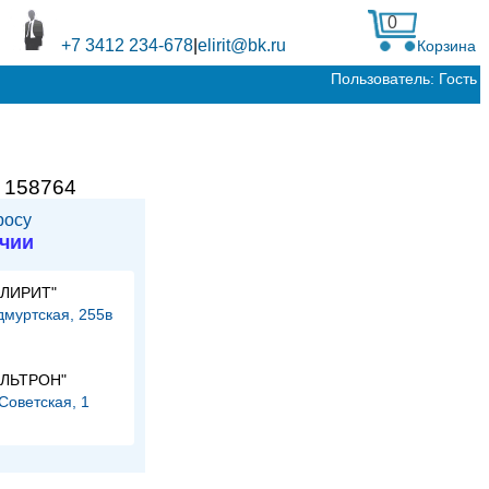
0
+7 3412 234-678
|
elirit@bk.ru
Корзина
Пользователь: Гость
:
158764
росу
ичии
ЭЛИРИТ"
Удмуртская, 255в
и
ЭЛЬТРОН"
.Советская, 1
и