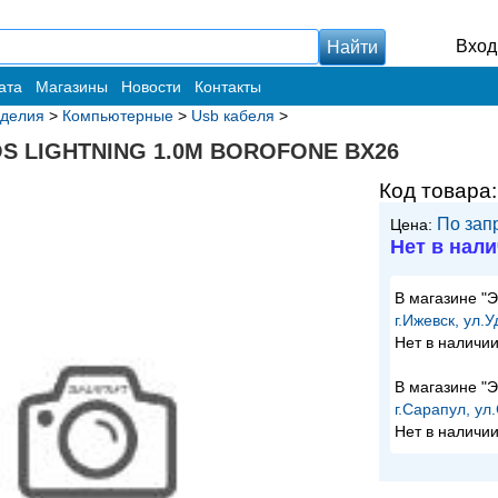
Вход
ата
Магазины
Новости
Контакты
зделия
>
Компьютерные
>
Usb кабеля
>
IOS LIGHTNING 1.0M BOROFONE BX26
Код товара
По зап
Цена:
Нет в нал
В магазине "
г.Ижевск, ул.
Нет в наличи
В магазине "
г.Сарапул, ул
Нет в наличи