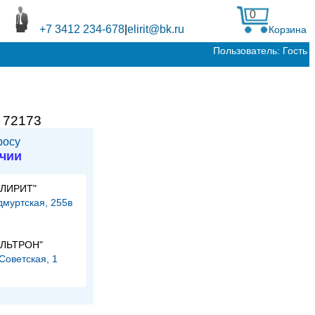
0
+7 3412 234-678
|
elirit@bk.ru
Корзина
Пользователь: Гость
:
72173
росу
ичии
ЭЛИРИТ"
Удмуртская, 255в
и
ЭЛЬТРОН"
.Советская, 1
и