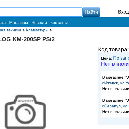
Вход
ата
Магазины
Новости
Контакты
ая техника
>
Клавиатуры
>
LOG KM-200SP PS/2
Код товара
По зап
Цена:
Нет в нал
В магазине "
г.Ижевск, ул.
Нет в наличи
В магазине "
г.Сарапул, ул
Нет в наличи