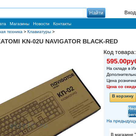
Вход
ата
Магазины
Новости
Контакты
ая техника
>
Клавиатуры
>
KATOMI KN-02U NAVIGATOR BLACK-RED
Код товара
595.00ру
На складе в И
Дополнительн
Цена розничн
Цена со скид
В корзину
Не
рег
На предыдущу
В магазине