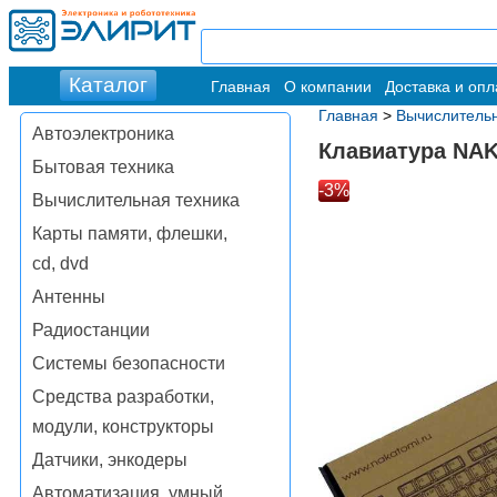
Главная
О компании
Доставка и опл
Главная
>
Вычислительн
Автоэлектроника
Клавиатура NA
Бытовая техника
-3%
Вычислительная техника
Карты памяти, флешки,
cd, dvd
Антенны
Радиостанции
Системы безопасности
Средства разработки,
модули, конструкторы
Датчики, энкодеры
Автоматизация, умный