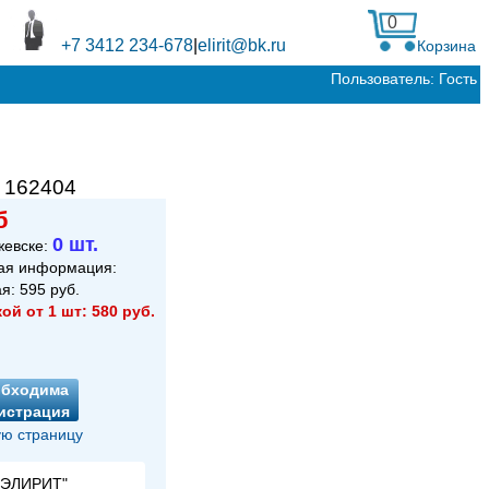
0
+7 3412 234-678
|
elirit@bk.ru
Корзина
Пользователь: Гость
:
162404
б
0 шт.
жевске:
ая информация:
ая:
595
руб.
кой от 1 шт:
580
руб.
обходима
истрация
ю страницу
 "ЭЛИРИТ"