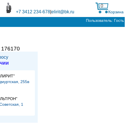
0
+7 3412 234-678
|
elirit@bk.ru
Корзина
Пользователь: Гость
:
176170
росу
ичии
ЭЛИРИТ"
Удмуртская, 255в
и
ЭЛЬТРОН"
.Советская, 1
и