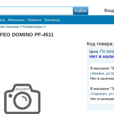
Вход
ата
Магазины
Новости
Контакты
ая техника
>
Клавиатуры
>
RFEO DOMINO PF-4511
Код товара
По зап
Цена:
Нет в нал
В магазине "
г.Ижевск, ул.
Нет в наличи
В магазине "
г.Сарапул, ул
Нет в наличи