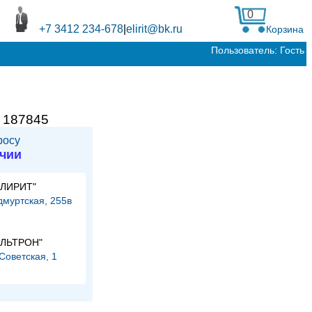
0
+7 3412 234-678
|
elirit@bk.ru
Корзина
Пользователь: Гость
:
187845
росу
ичии
ЭЛИРИТ"
Удмуртская, 255в
и
ЭЛЬТРОН"
.Советская, 1
и