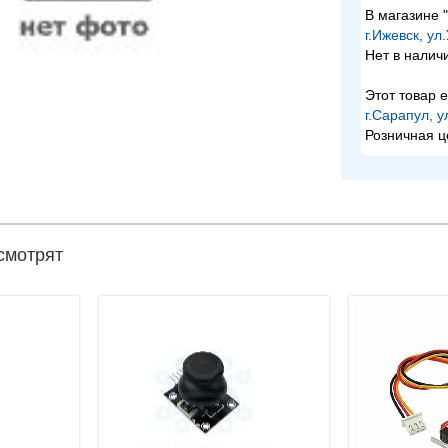
В магазине
г.Ижевск, ул
Нет в налич
Этот товар е
г.Сарапул, у
Розничная ц
смотрят