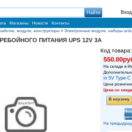
Вход
ата
Магазины
Новости
Контакты
работки, модули, конструкторы
>
Электронные модули, наборы ardu
РЕБОЙНОГО ПИТАНИЯ UPS 12V 3A
Код товара
550.00ру
На складе в И
Дополнительн
in 5V Type-C
Цена розничн
Цена со скид
В корзину
Не
рег
На предыдущу