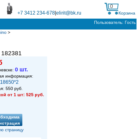
0
+7 3412 234-678
|
elirit@bk.ru
Корзина
Пользователь: Гость
ino
>
:
182381
б
0 шт.
жевске:
ая информация:
 18650*2
ая:
550
руб.
кой от 1 шт:
525
руб.
обходима
истрация
ю страницу