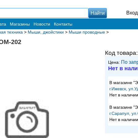
Вход
ата
Магазины
Новости
Контакты
ая техника
>
Мыши, джойстики
>
Мыши проводные
>
OM-202
Код товара
По зап
Цена:
Нет в нал
В магазине "
г.Ижевск, ул.
Нет в наличи
В магазине "
г.Сарапул, ул
Нет в наличи