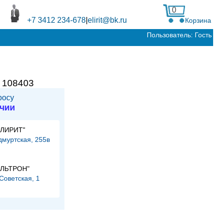
0
+7 3412 234-678
|
elirit@bk.ru
Корзина
Пользователь: Гость
:
108403
росу
ичии
ЭЛИРИТ"
Удмуртская, 255в
и
ЭЛЬТРОН"
.Советская, 1
и