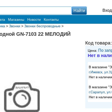
Вход
ата
Магазины
Новости
Контакты
ика
>
Звонки
>
Звонки беспроводные
>
водной GN-7103 22 МЕЛОДИЙ
Код товара
По зап
Цена:
Нет в нал
В магазине "
г.Ижевск, ул.
Нет в наличи
В магазине "
г.Сарапул, ул
Нет в наличи