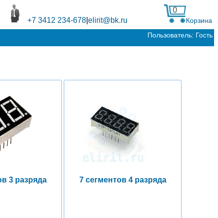
0
+7 3412 234-678
|
elirit@bk.ru
Корзина
Пользователь: Гость
ов 3 разряда
7 сегментов 4 разряда