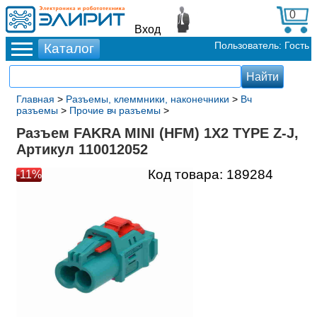
0
Вход
Пользователь: Гость
Главная
>
Разъемы, клеммники, наконечники
>
Вч
разъемы
>
Прочие вч разъемы
>
Разъем FAKRA MINI (HFM) 1X2 TYPE Z-J,
Артикул 110012052
Код товара:
189284
-11%