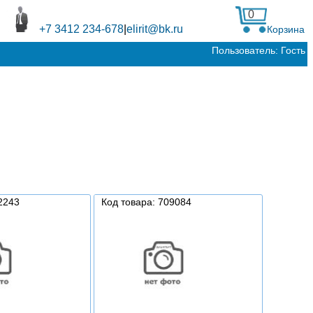
0
+7 3412 234-678
|
elirit@bk.ru
Корзина
Пользователь: Гость
2243
Код товара: 709084