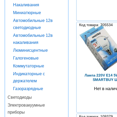
Накаливания
Миниатюрные
Автомобильные 12в
Код товара: 705534
светодиодные
Автомобильные 12в
накаливания
Люминисцентные
Галогеновые
Коммутаторные
Индикаторные с
220V E14 5
Лампа
SMARTBUY 
держателем
Нет в нали
Газоразрядные
Светодиоды
Электровакуумные
приборы
Код товара: 109379