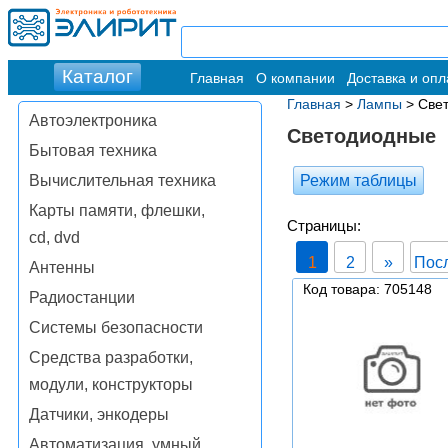
Главная
О компании
Доставка и опл
Главная
>
Лампы
> Све
Автоэлектроника
Светодиодные
Бытовая техника
Режим таблицы
Вычислительная техника
Карты памяти, флешки,
Страницы:
cd, dvd
1
2
»
Пос
Антенны
Код товара: 705148
Радиостанции
Системы безопасности
Средства разработки,
модули, конструкторы
Датчики, энкодеры
Автоматизация, умный